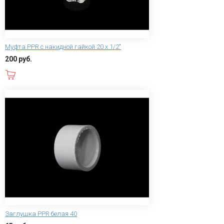
Муфта PPR с накидной гайкой 20 х 1/2"
200 руб.
В корзину
Заглушка PPR белая 40