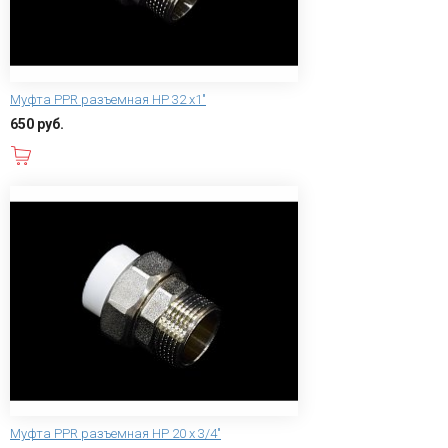
Муфта PPR разъемная НР 32 х1"
650 руб.
В корзину
Муфта PPR разъемная НР 20 х 3/4"