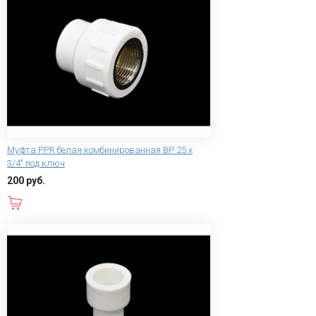
Муфта PPR белая комбинированная ВР 25 х
3/4" под ключ
200 руб.
В корзину