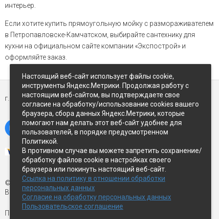
интерьер.
Если хотите купить прямоугольную мойку с размораживателем
в Петропавловске-Камчатском, выбирайте сантехнику для
кухни на официальном сайте компании «Экспострой» и
оформляйте заказ.
Настоящий веб-сайт использует файлы cookie,
инструменты Яндекс.Метрики. Продолжая работу с
настоящим веб-сайтом, вы подтверждаете свое
г. Петропавловск-Камчатский,
ул Восточное-шоссе, д.5
согласие на обработку/использование cookies вашего
браузера, сбора данных Яндекс.Метрики, которые
помогают нам делать этот веб-сайт удобнее для
пользователей, в порядке предусмотренном
Политикой.
В противном случае вы можете запретить сохранение/
обработку файлов cookie в настройках своего
браузера или покинуть настоящий веб-сайт.
Ссылка на политику в отношении обработки
© Экспострой, 2026 г.
персональных данных
Все права защищены
Согласие на обработку персональных данных
Пользовательское соглашение
Письмо директору:
manager1@expopk.ru