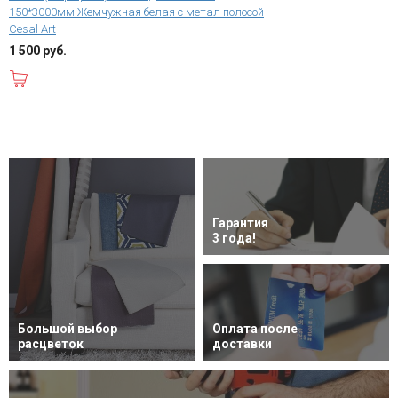
150*3000мм Жемчужная белая с метал полосой
Cesal Art
1 500 руб.
В корзину
Гарантия
3 года!
Большой выбор
Оплата после
расцветок
доставки