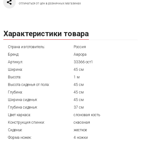
отличаться от цен в розничных магазинах
Характеристики товара
Страна изготовитель:
Россия
Бренд:
Аврора
Артикул:
33366 ост1
Ширина:
45 см
Высота:
1 м
Высота сиденья от пола:
45 см
Глубина:
45 см
Ширина сиденья:
45 см
Глубина сиденья:
37 см
Цвет каркаса:
слоновая кость
Конструкция спинки:
сквозная
Сиденье:
жесткое
Форма ножек:
4 ножки