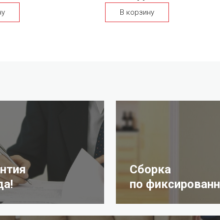
ну
В корзину
антия
Сборка
да!
по фиксированн