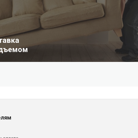
тавка
одъемом
елям