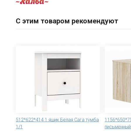
С этим товаром рекомендуют
512*622*414 1 ящик Белая Сага тумба
1156*650*7
1/1
письменный 