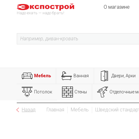
О магазине
Надо ехать — надо брать!
Мебель
Ванная
Двери, Арки
Потолок
Стены
Отделочные м
Назад
Главная
Мебель
Шведский стандар