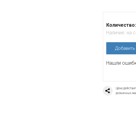
Количество:
Наличие:
на 
Добавит
Нашли ошибку
Цена действит
розничных ма