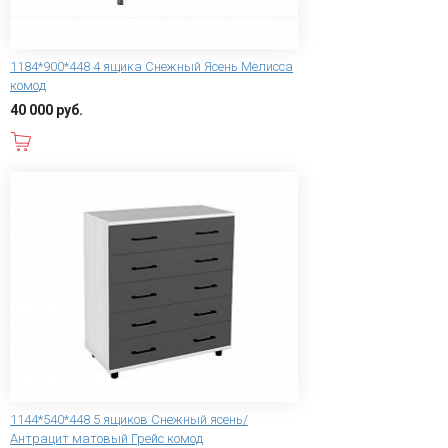
1184*900*448 4 ящика Снежный Ясень Мелисса
комод
40 000 руб.
В корзину
1144*540*448 5 ящиков Снежный ясень/
Антрацит матовый Грейс комод