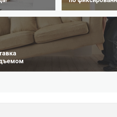
тавка
одъемом