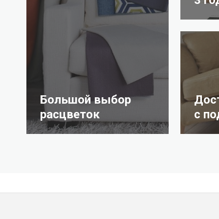
Большой выбор
Дос
расцветок
с п