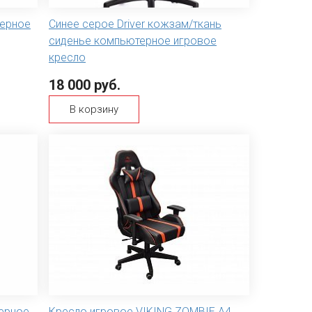
терное
Синее серое Driver кожзам/ткань
сиденье компьютерное игровое
кресло
18 000 руб.
В корзину
ерное
Кресло игровое VIKING ZOMBIE A4