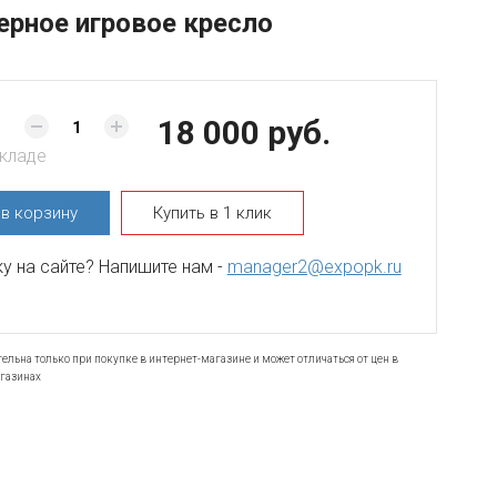
рное игровое кресло
18 000 руб.
складе
ь
в корзину
Купить в 1 клик
 на сайте? Напишите нам -
manager2@expopk.ru
ельна только при покупке в интернет-магазине и может отличаться от цен в
газинах