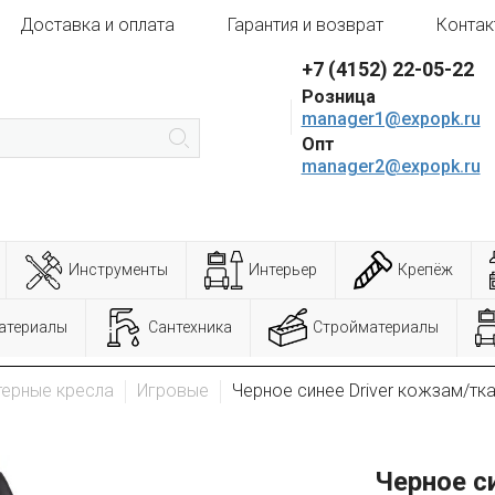
Доставка и оплата
Гарантия и возврат
Контак
+7 (4152) 22-05-22
Розница
manager1@expopk.ru
Опт
manager2@expopk.ru
Инструменты
Интерьер
Крепёж
атериалы
Сантехника
Стройматериалы
ерные кресла
Игровые
Черное синее Driver кожзам/тк
Черное с