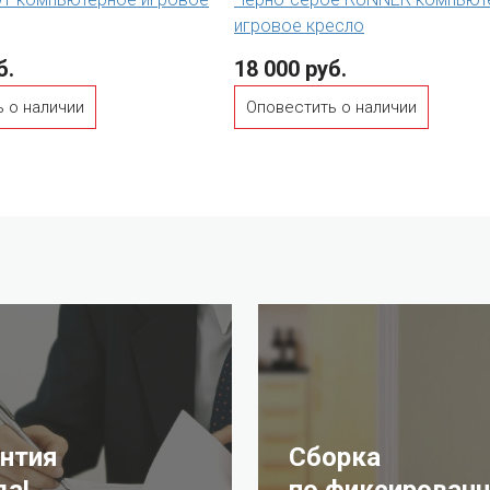
игровое кресло
б.
18 000 руб.
 о наличии
Оповестить о наличии
антия
Сборка
да!
по фиксированн