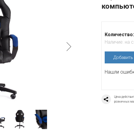
компьюте
Количество:
Наличие:
на 
Добавит
Нашли ошибку
Цена действит
розничных ма