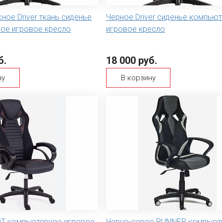
ное Driver ткань сиденье
Черное Driver сиденье компью
ое игровое кресло
игровое кресло
б.
18 000 руб.
ну
В корзину
OT компьютерное игровое
Черно-серое RUNNER компьют