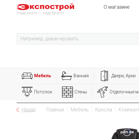
О магазине
Надо ехать — надо брать!
Мебель
Ванная
Двери, Арки
Потолок
Стены
Отделочные м
Назад
Главная
Мебель
Кресла
Компьют