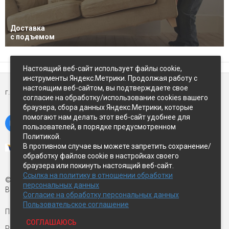
Доставка
с подъемом
Настоящий веб-сайт использует файлы cookie,
инструменты Яндекс.Метрики. Продолжая работу с
настоящим веб-сайтом, вы подтверждаете свое
г. Петропавловск-Камчатский,
ул Восточное-шоссе, д.5
согласие на обработку/использование cookies вашего
браузера, сбора данных Яндекс.Метрики, которые
помогают нам делать этот веб-сайт удобнее для
пользователей, в порядке предусмотренном
Политикой.
В противном случае вы можете запретить сохранение/
обработку файлов cookie в настройках своего
браузера или покинуть настоящий веб-сайт.
Ссылка на политику в отношении обработки
© Экспострой, 2026 г.
персональных данных
Все права защищены
Согласие на обработку персональных данных
Пользовательское соглашение
Письмо директору:
manager1@expopk.ru
СОГЛАШАЮСЬ
Разработка сайта —
студия ROImaster