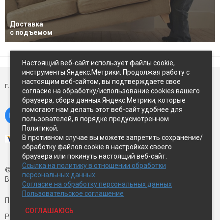
Доставка
с подъемом
Настоящий веб-сайт использует файлы cookie,
инструменты Яндекс.Метрики. Продолжая работу с
настоящим веб-сайтом, вы подтверждаете свое
г. Петропавловск-Камчатский,
ул Восточное-шоссе, д.5
согласие на обработку/использование cookies вашего
браузера, сбора данных Яндекс.Метрики, которые
помогают нам делать этот веб-сайт удобнее для
пользователей, в порядке предусмотренном
Политикой.
В противном случае вы можете запретить сохранение/
обработку файлов cookie в настройках своего
браузера или покинуть настоящий веб-сайт.
Ссылка на политику в отношении обработки
© Экспострой, 2026 г.
персональных данных
Все права защищены
Согласие на обработку персональных данных
Пользовательское соглашение
Письмо директору:
manager1@expopk.ru
СОГЛАШАЮСЬ
Разработка сайта —
студия ROImaster