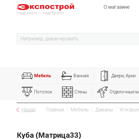
О магазине
Надо ехать — надо брать!
Мебель
Ванная
Двери, Арки
Потолок
Стены
Отделочные м
Назад
Главная
Мебель
Диваны
Угловые
Куба (Матрица33)