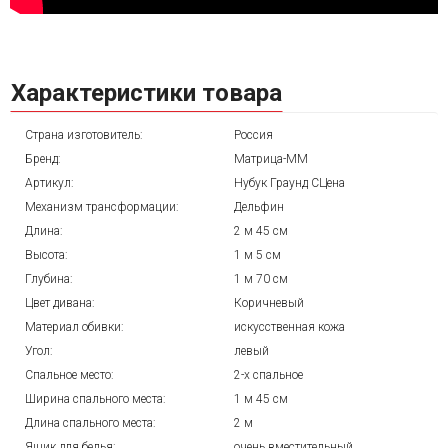
Характеристики товара
Страна изготовитель:
Россия
Бренд:
Матрица-ММ
Артикул:
Нубук Граунд СЦена
Механизм трансформации:
Дельфин
Длина:
2 м 45 см
Высота:
1 м 5 см
Глубина:
1 м 70 см
Цвет дивана:
Коричневый
Материал обивки:
искусственная кожа
Угол:
левый
Спальное место:
2-х спальное
Ширина спального места:
1 м 45 см
Длина спального места:
2 м
Ящик для белья:
очень вместительный,