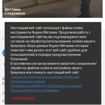
Доставка
с подъемом
Настоящий веб-сайт использует файлы cookie,
инструменты Яндекс.Метрики. Продолжая работу с
настоящим веб-сайтом, вы подтверждаете свое
г. Петропавловск-Камчатский,
ул Восточное-шоссе, д.5
согласие на обработку/использование cookies вашего
браузера, сбора данных Яндекс.Метрики, которые
помогают нам делать этот веб-сайт удобнее для
пользователей, в порядке предусмотренном
Политикой.
В противном случае вы можете запретить сохранение/
обработку файлов cookie в настройках своего
браузера или покинуть настоящий веб-сайт.
Ссылка на политику в отношении обработки
© Экспострой, 2026 г.
персональных данных
Все права защищены
Согласие на обработку персональных данных
Пользовательское соглашение
Письмо директору:
manager1@expopk.ru
СОГЛАШАЮСЬ
Разработка сайта —
студия ROImaster