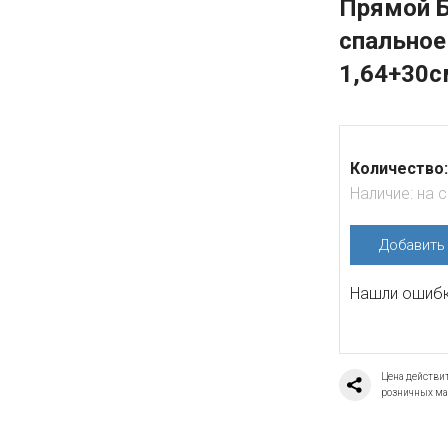
Прямой 
спальное
1,64+30с
Количество:
Наличие:
на 
Добавит
Нашли ошибку
Цена действит
розничных ма