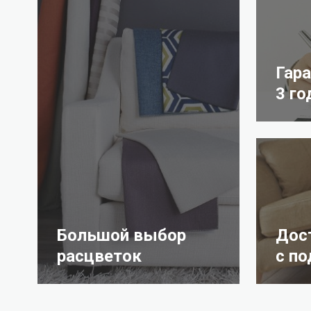
Гар
3 го
Большой выбор
Дос
расцветок
с п