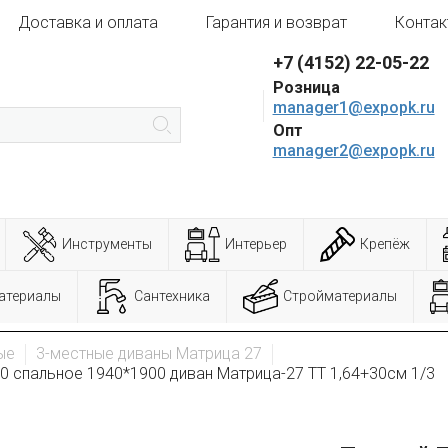
Доставка и оплата
Гарантия и возврат
Контак
+7 (4152) 22-05-22
Розница
manager1@expopk.ru
Опт
manager2@expopk.ru
Инструменты
Интерьер
Крепёж
атериалы
Сантехника
Стройматериалы
ые
3-местные диваны Матрица 27
 спальное 1940*1900 диван Матрица-27 ТТ 1,64+30см 1/3