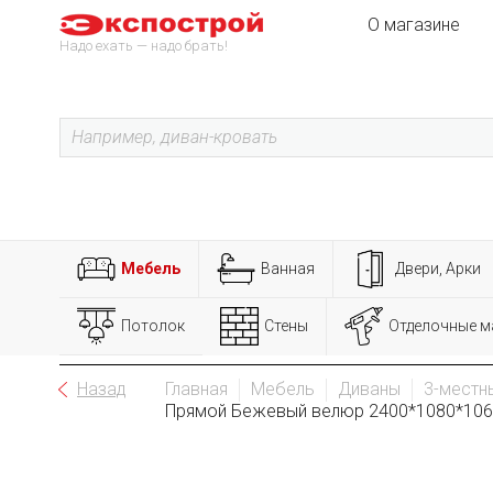
О магазине
Надо ехать — надо брать!
Мебель
Ванная
Двери, Арки
Потолок
Стены
Отделочные м
Назад
Главная
Мебель
Диваны
3-местн
Прямой Бежевый велюр 2400*1080*1060