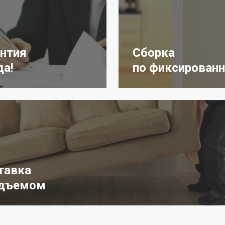
антия
Сборка
да!
по фиксированн
тавка
одъемом