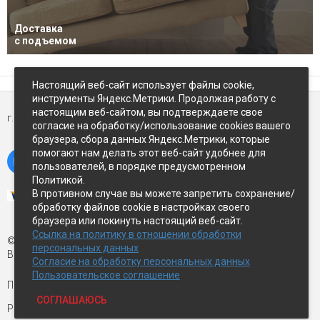
Доставка
с подъемом
Настоящий веб-сайт использует файлы cookie,
инструменты Яндекс.Метрики. Продолжая работу с
настоящим веб-сайтом, вы подтверждаете свое
г. Петропавловск-Камчатский,
ул Восточное-шоссе, д.5
согласие на обработку/использование cookies вашего
браузера, сбора данных Яндекс.Метрики, которые
помогают нам делать этот веб-сайт удобнее для
пользователей, в порядке предусмотренном
Политикой.
В противном случае вы можете запретить сохранение/
обработку файлов cookie в настройках своего
браузера или покинуть настоящий веб-сайт.
Ссылка на политику в отношении обработки
© Экспострой, 2026 г.
персональных данных
Все права защищены
Согласие на обработку персональных данных
Пользовательское соглашение
Письмо директору:
manager1@expopk.ru
СОГЛАШАЮСЬ
Разработка сайта —
студия ROImaster