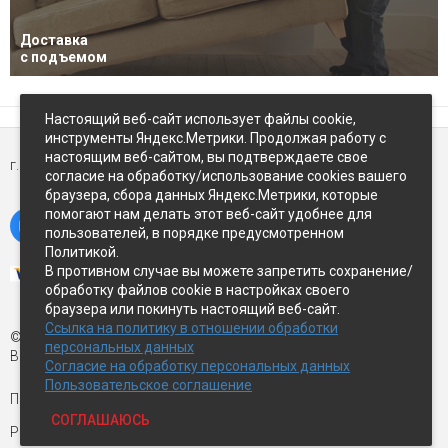
Доставка
с подъемом
Настоящий веб-сайт использует файлы cookie,
инструменты Яндекс.Метрики. Продолжая работу с
настоящим веб-сайтом, вы подтверждаете свое
г. Петропавловск-Камчатский,
ул Восточное-шоссе, д.5
согласие на обработку/использование cookies вашего
браузера, сбора данных Яндекс.Метрики, которые
помогают нам делать этот веб-сайт удобнее для
пользователей, в порядке предусмотренном
Политикой.
В противном случае вы можете запретить сохранение/
обработку файлов cookie в настройках своего
браузера или покинуть настоящий веб-сайт.
Ссылка на политику в отношении обработки
© Экспострой, 2026 г.
персональных данных
Все права защищены
Согласие на обработку персональных данных
Пользовательское соглашение
Письмо директору:
manager1@expopk.ru
СОГЛАШАЮСЬ
Разработка сайта —
студия ROImaster