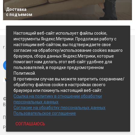
Доставка
с подъемом
Настоящий веб-сайт использует файлы cookie,
инструменты Яндекс.Метрики. Продолжая работу с
настоящим веб-сайтом, вы подтверждаете свое
г. Петропавловск-Камчатский,
ул Восточное-шоссе, д.5
согласие на обработку/использование cookies вашего
браузера, сбора данных Яндекс.Метрики, которые
помогают нам делать этот веб-сайт удобнее для
пользователей, в порядке предусмотренном
Политикой.
В противном случае вы можете запретить сохранение/
обработку файлов cookie в настройках своего
браузера или покинуть настоящий веб-сайт.
Ссылка на политику в отношении обработки
© Экспострой, 2026 г.
персональных данных
Все права защищены
Согласие на обработку персональных данных
Пользовательское соглашение
Письмо директору:
manager1@expopk.ru
СОГЛАШАЮСЬ
Разработка сайта —
студия ROImaster