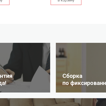
ну
В корзину
антия
Сборка
да!
по фиксированн