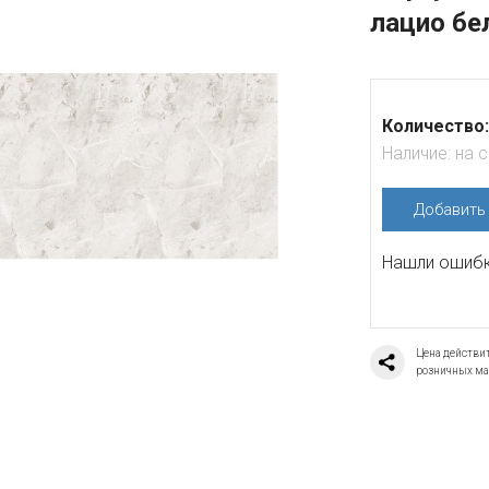
лацио бе
Количество:
Наличие:
на 
Добавит
Нашли ошибку
Цена действит
розничных ма