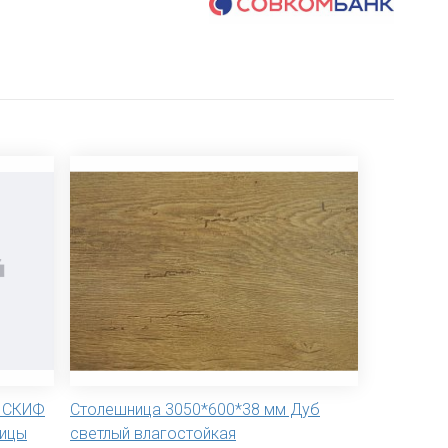
я СКИФ
Столешница 3050*600*38 мм Дуб
ницы
светлый влагостойкая