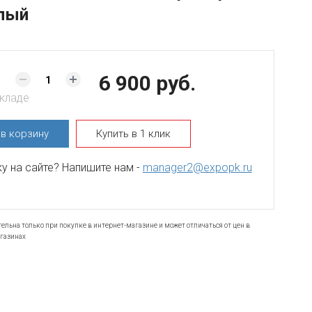
лый
6 900 руб.
складе
ь
в корзину
Купить в 1 клик
 на сайте? Напишите нам -
manager2@expopk.ru
ельна только при покупке в интернет-магазине и может отличаться от цен в
газинах