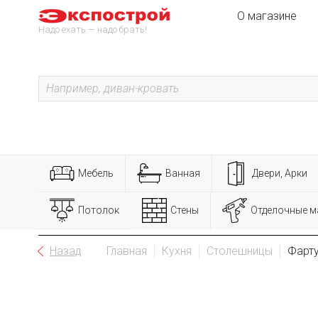
О магазине
Надо ехать — надо брать!
Мебель
Ванная
Двери, Арки
Потолок
Стены
Отделочные м
Назад
Главная
Кухня
Столешницы
Фарт