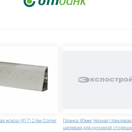
ая искра (417) 2.6м Corner
Планка 40мм Черная глянцева
щелевая для кухонной столеш