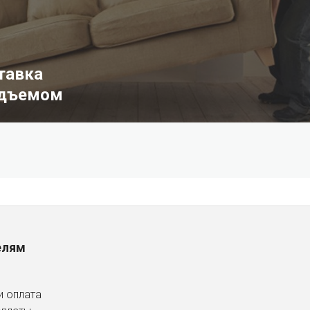
тавка
одъемом
елям
и оплата