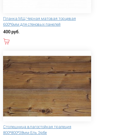
Планка МЩ Черная матовая торцевая
600*6мм для стеновых панелей
400 руб.
В корзину
Столешница влагостойкая трапеция
800*800*38мм Ель Эрбе