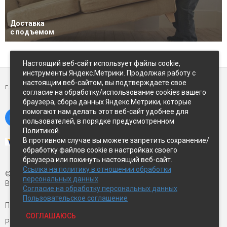
Доставка
с подъемом
Настоящий веб-сайт использует файлы cookie,
инструменты Яндекс.Метрики. Продолжая работу с
настоящим веб-сайтом, вы подтверждаете свое
г. Петропавловск-Камчатский,
ул Восточное-шоссе, д.5
согласие на обработку/использование cookies вашего
браузера, сбора данных Яндекс.Метрики, которые
помогают нам делать этот веб-сайт удобнее для
пользователей, в порядке предусмотренном
Политикой.
В противном случае вы можете запретить сохранение/
обработку файлов cookie в настройках своего
браузера или покинуть настоящий веб-сайт.
Ссылка на политику в отношении обработки
© Экспострой, 2026 г.
персональных данных
Все права защищены
Согласие на обработку персональных данных
Пользовательское соглашение
Письмо директору:
manager1@expopk.ru
СОГЛАШАЮСЬ
Разработка сайта —
студия ROImaster