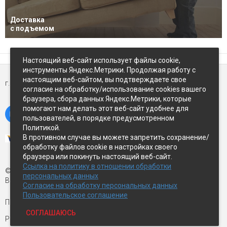
Доставка
с подъемом
Настоящий веб-сайт использует файлы cookie,
инструменты Яндекс.Метрики. Продолжая работу с
настоящим веб-сайтом, вы подтверждаете свое
г. Петропавловск-Камчатский,
ул Восточное-шоссе, д.5
согласие на обработку/использование cookies вашего
браузера, сбора данных Яндекс.Метрики, которые
помогают нам делать этот веб-сайт удобнее для
пользователей, в порядке предусмотренном
Политикой.
В противном случае вы можете запретить сохранение/
обработку файлов cookie в настройках своего
браузера или покинуть настоящий веб-сайт.
Ссылка на политику в отношении обработки
© Экспострой, 2026 г.
персональных данных
Все права защищены
Согласие на обработку персональных данных
Пользовательское соглашение
Письмо директору:
manager1@expopk.ru
СОГЛАШАЮСЬ
Разработка сайта —
студия ROImaster