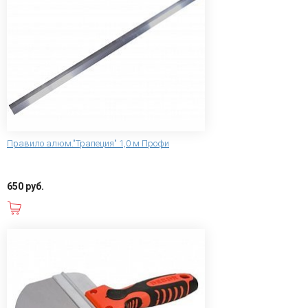
Правило алюм."Трапеция" 1,0 м Профи
650 руб.
В корзину