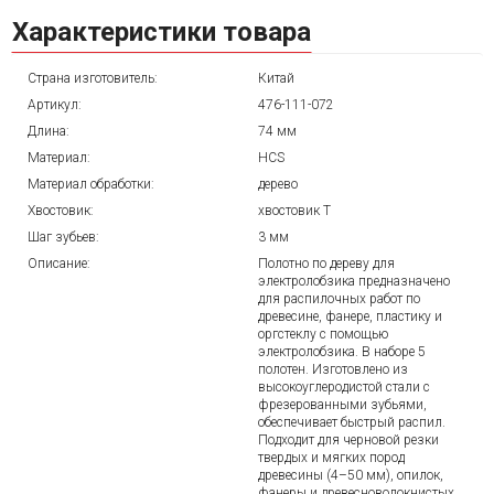
Характеристики товара
Страна изготовитель:
Китай
Артикул:
476-111-072
Длина:
74 мм
Материал:
HСS
Материал обработки:
дерево
Хвостовик:
хвостовик Т
Шаг зубьев:
3 мм
Описание:
Полотно по дереву для
электролобзика предназначено
для распилочных работ по
древесине, фанере, пластику и
оргстеклу с помощью
электролобзика. В наборе 5
полотен. Изготовлено из
высокоуглеродистой стали с
фрезерованными зубьями,
обеспечивает быстрый распил.
Подходит для черновой резки
твердых и мягких пород
древесины (4–50 мм), опилок,
фанеры и древесноволокнистых