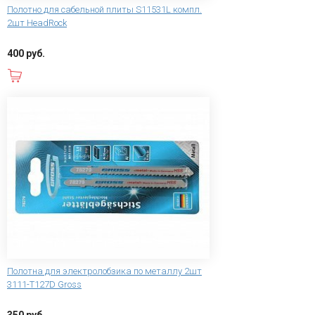
Полотно для сабельной плиты S11531L компл.
2шт HeadRock
400 руб.
В корзину
Полотна для электролобзика по металлу 2шт
3111-Т127D Gross
350 руб.