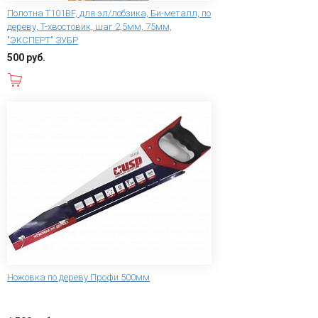
Полотна T101BF, для эл/лобзика, Би-металл, по
дереву, T-хвостовик, шаг 2,5мм, 75мм,
"ЭКСПЕРТ" ЗУБР
500 руб.
В корзину
Ножовка по дереву Профи 500мм