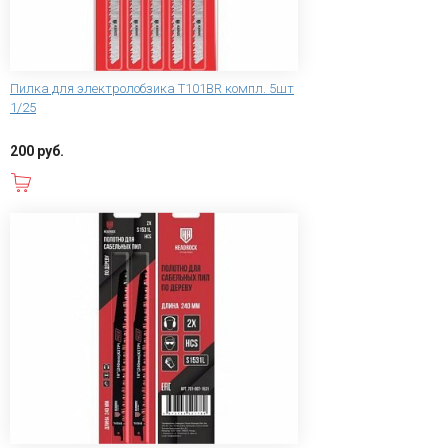
Пилка для электролобзика T101BR компл. 5шт
1/25
200 руб.
В корзину