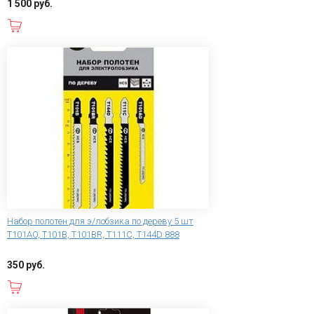
1 500 руб.
В корзину
Набор полотен для э/лобзика по дереву 5 шт
T101AO, T101B, T101BR, T111C, T144D 888
350 руб.
В корзину