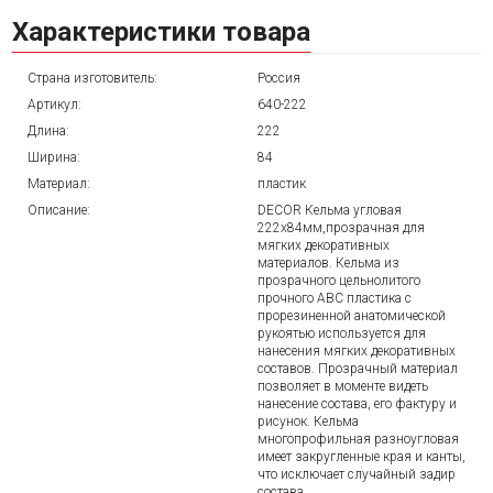
Характеристики товара
Страна изготовитель:
Россия
Артикул:
640-222
Длина:
222
Ширина:
84
Материал:
пластик
Описание:
DECOR Кельма угловая
222x84мм,прозрачная для
мягких декоративных
материалов. Кельма из
прозрачного цельнолитого
прочного ABC пластика с
прорезиненной анатомической
рукоятью используется для
нанесения мягких декоративных
составов. Прозрачный материал
позволяет в моменте видеть
нанесение состава, его фактуру и
рисунок. Кельма
многопрофильная разноугловая
имеет закругленные края и канты,
что исключает случайный задир
состава.