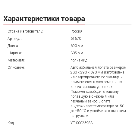
Характеристики товара
Страна изготовитель:
Россия
Артикул:
61670
Длина:
690 мм
Ширина:
305 мм
Материал:
полиамид
Описание:
Автомобильная лопата размером
230 х 290 х 690 мм изготовлена
из сверхпрочного полиамида и
применяется в экстремальных
климатических условиях.
Поможет освободить машину,
попавшую в снежный или
песчаный занос. Лопата
выдерживает температуру от -50
до +50 °C и устойчива к высоким
нагрузкам.
Код:
УТ-00025988