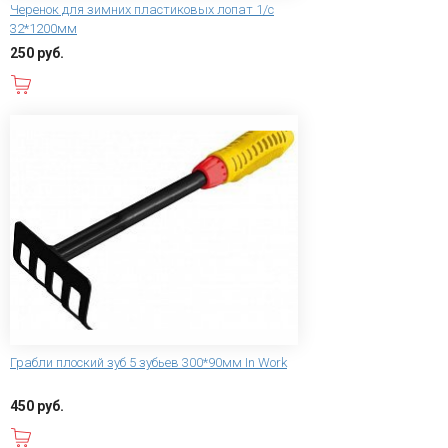
Черенок для зимних пластиковых лопат 1/с
32*1200мм
250 руб.
В корзину
Грабли плоский зуб 5 зубьев 300*90мм In Work
450 руб.
В корзину