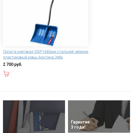
Лопата снеговая 550*1440мм стальной черенок
пластиковый ковш Арктика Зубр
2 700 руб.
В корзину
Гарантия
3 года!