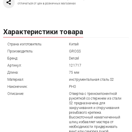
отличаться от цен в розничных магазинах
Характеристики товара
Страна изготовитель:
Китай
Производитель:
GROSS
Бренд:
Denzel
Артикул:
121717
Длина:
75 мм
Материал:
инструментальная сталь S2
Наконечник:
PH0
Описание:
Отвертка с трехкомпонентной
рукояткой со стержнем из стали
S2 предназначена для
закручивания и откручивания
резьбового крепежа.
Высокоточный намагниченный
шлиц избавляет мастера от
необходимости придерживать
винт или саморез рукой.