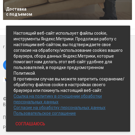
Доставка
с подъемом
Настоящий веб-сайт использует файлы cookie,
инструменты Яндекс.Метрики. Продолжая работу с
настоящим веб-сайтом, вы подтверждаете свое
г. Петропавловск-Камчатский,
ул Восточное-шоссе, д.5
согласие на обработку/использование cookies вашего
браузера, сбора данных Яндекс.Метрики, которые
помогают нам делать этот веб-сайт удобнее для
пользователей, в порядке предусмотренном
Политикой.
В противном случае вы можете запретить сохранение/
обработку файлов cookie в настройках своего
браузера или покинуть настоящий веб-сайт.
Ссылка на политику в отношении обработки
© Экспострой, 2026 г.
персональных данных
Все права защищены
Согласие на обработку персональных данных
Пользовательское соглашение
Письмо директору:
manager1@expopk.ru
СОГЛАШАЮСЬ
Разработка сайта —
студия ROImaster