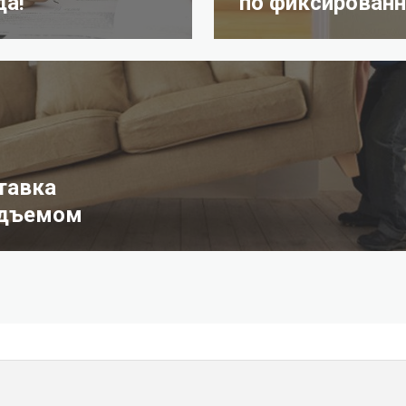
да!
по фиксированн
тавка
одъемом