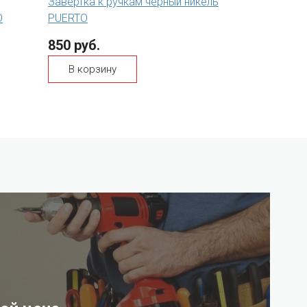
Завертка к ручкам черный никель
O
PUERTO
850 руб.
В корзину