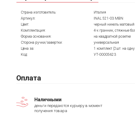
Страна изготовитель:
Италия
Артикул:
INAL 521-03 MBN
Цвет:
черный никель матовый
Комплектация:
4-х гранник, стяжные бо
Форма основания:
на квадратной розетке
Сторона ручки/завертки:
универсальная
Цена за:
1 комплект (2шт. на одну
Код:
УТ-00005623
Оплата
Наличными
деньги передаются курьеру в момент
получения товара