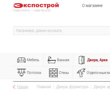
О магазине
Надо ехать — надо брать!
Мебель
Ванная
Двери, Арки
Потолок
Стены
Отделочные м
Назад
Главная
Двери, фурнитура
Двери, а