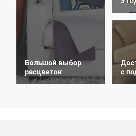
3 го
Большой выбор
Дос
расцветок
с п