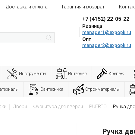
Доставка и оплата
Гарантия и возврат
Контак
+7 (4152) 22-05-22
Розница
manager1@expopk.ru
Опт
manager2@expopk.ru
Инструменты
Интерьер
Крепёж
атериалы
Сантехника
Стройматериалы
рки
Двери
Фурнитура для дверей
PUERTO
Ручка дв
Ручка дв