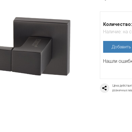
Количество:
Наличие:
на 
Добавит
Нашли ошибку
Цена действит
розничных ма