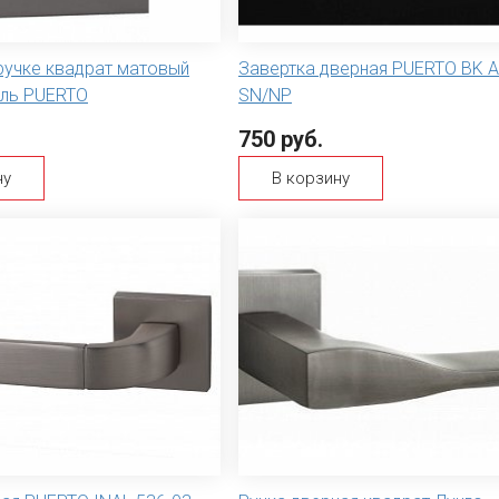
ручке квадрат матовый
Завертка дверная PUERTO BK A
ель PUERTO
SN/NP
750 руб.
ну
В корзину