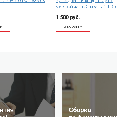
ная PUERTO INAL 536-03
Ручка дверная квадрат Лунго
матовый черный никель PUERT
.
1 500 руб.
ну
В корзину
антия
Сборка