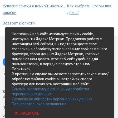
Укладка плитки в ванной: частые
Как выбрать шторы для
ошибки
дома?
Возврат к списку
Настоящий веб-сайт использует файлы cookie,
инструменты Яндекс.Метрики. Продолжая работу с
настоящим веб-сайтом, вы подтверждаете свое
г. Петропавловск-Камчатский,
ул Восточное-шоссе, д.5
согласие на обработку/использование cookies вашего
браузера, сбора данных Яндекс.Метрики, которые
помогают нам делать этот веб-сайт удобнее для
пользователей, в порядке предусмотренном
Политикой.
В противном случае вы можете запретить сохранение/
обработку файлов cookie в настройках своего
браузера или покинуть настоящий веб-сайт.
Ссылка на политику в отношении обработки
© Экспострой, 2026 г.
персональных данных
Все права защищены
Согласие на обработку персональных данных
Пользовательское соглашение
Письмо директору:
manager1@expopk.ru
СОГЛАШАЮСЬ
Разработка сайта —
студия ROImaster