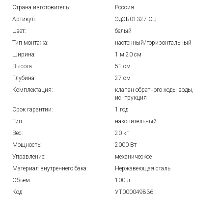
Страна изготовитель:
Россия
Артикул:
ЭдЭБ01327 СЦ
Цвет:
белый
Тип монтажа:
настенный/горизонтальный
Ширина:
1 м 20 см
Высота:
51 см
Глубина:
27 см
Комплектация:
клапан обратного ходы воды,
иснтрукция
Срок гарантии:
1 год
Тип:
накопительный
Вес:
20 кг
Мощность:
2000 Вт
Управление:
механическое
Материал внутреннего бака:
Нержавеющая сталь
Объем:
100 л
Код:
УТ000049836