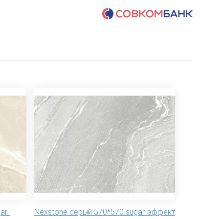
ar-
Nexstone серый 570*570 sugar-эффект