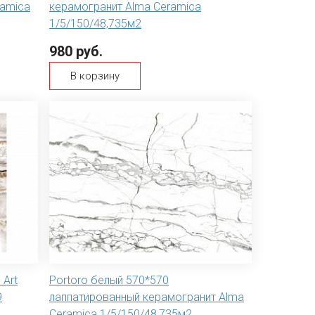
ramica
керамогранит Alma Ceramica
1/5/150/48,735м2
980 руб.
В корзину
 Art
Portoro белый 570*570
9
лаппатированный керамогранит Alma
Ceramica 1/5/150/48,735м2