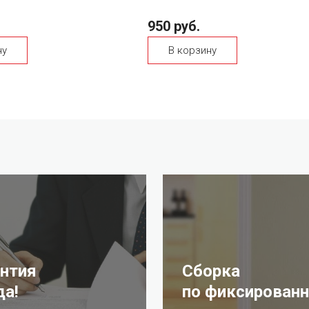
950 руб.
ну
В корзину
антия
Сборка
да!
по фиксированн