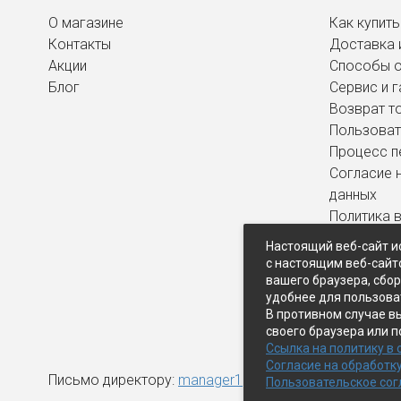
О магазине
Как купить
Контакты
Доставка 
Акции
Способы 
Блог
Сервис и г
Возврат т
Пользоват
Процесс п
Согласие 
данных
Политика 
персональ
Настоящий веб-сайт и
с настоящим веб-сайт
вашего браузера, сбо
удобнее для пользова
В противном случае в
своего браузера или п
Ссылка на политику в
Согласие на обработк
Письмо директору:
manager1@expopk.ru
Пользовательское со