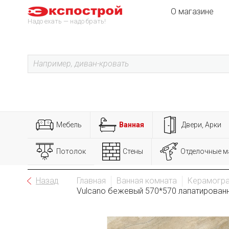
О магазине
Надо ехать — надо брать!
Мебель
Ванная
Двери, Арки
Потолок
Стены
Отделочные м
Назад
Главная
Ванная комната
Керамогра
Vulcano бежевый 570*570 лапатированн