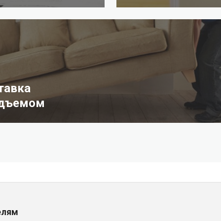
тавка
одъемом
елям