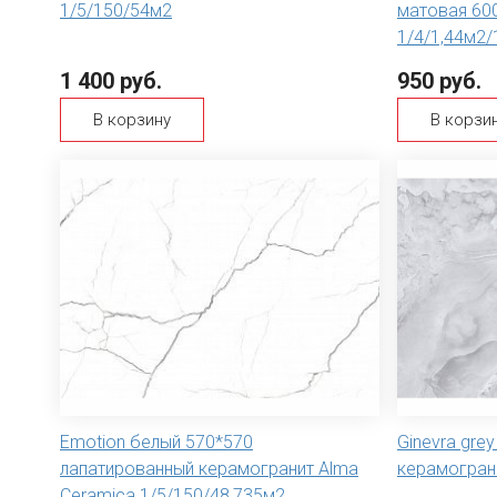
1/5/150/54м2
матовая 60
1/4/1,44м2/
1 400 руб.
950 руб.
В корзину
В корзи
Emotion белый 570*570
Ginevra gre
лапатированный керамогранит Alma
керамогран
Ceramica 1/5/150/48,735м2