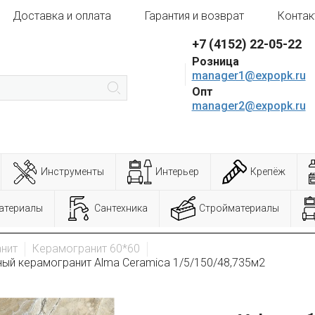
Доставка и оплата
Гарантия и возврат
Контак
+7 (4152) 22-05-22
Розница
manager1@expopk.ru
Опт
manager2@expopk.ru
Инструменты
Интерьер
Крепёж
атериалы
Сантехника
Стройматериалы
нит
Керамогранит 60*60
ый керамогранит Alma Ceramica 1/5/150/48,735м2