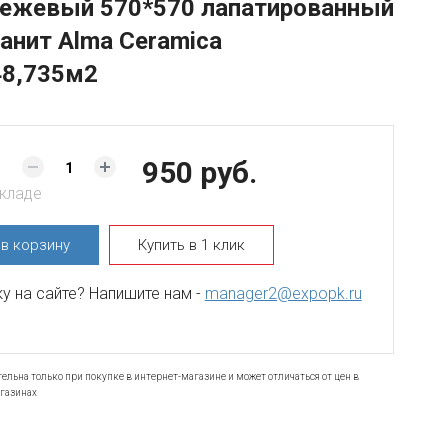
бежевый 570*570 лапатированный
анит Alma Ceramica
48,735м2
950 руб.
складе
ь
в корзину
Купить в 1 клик
 на сайте? Напишите нам -
manager2@expopk.ru
ельна только при покупке в интернет-магазине и может отличаться от цен в
газинах