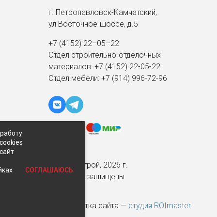
г. Петропавловск-Камчатский,
ул Восточное-шоссе, д.5
+7 (4152) 22–05–22
Отдел строительно-отделочных
материалов:
+7 (4152)
22-05-22
Отдел мебели:
+7 (914) 996-72-96
 работу
cookies
-сайт
© Экспострой, 2026 г.
СОГЛАШАЮСЬ
йках
Все права защищены
Разработка сайта —
студия ROImaster