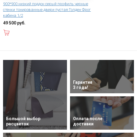
900*900 низкий поддон серый профиль черные
стенки тонированные двери пустая Голден Фрог
кабина 1/2
49 500 руб.
В корзину
Гарантия
3 года!
Большой выбор
Оплата после
расцветок
доставки