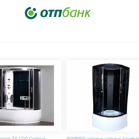
вая ZILI DO Селена
900*900 черные черные тонир