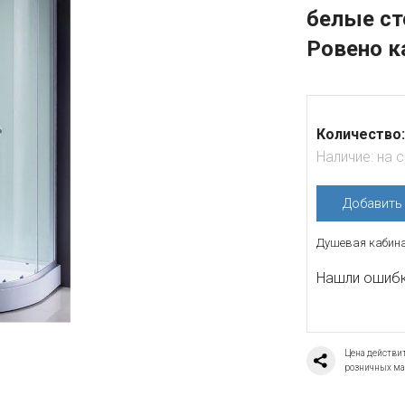
белые ст
Ровено к
Количество:
Наличие:
на 
Добавит
Душевая кабина
Нашли ошибку
Цена действит
розничных ма