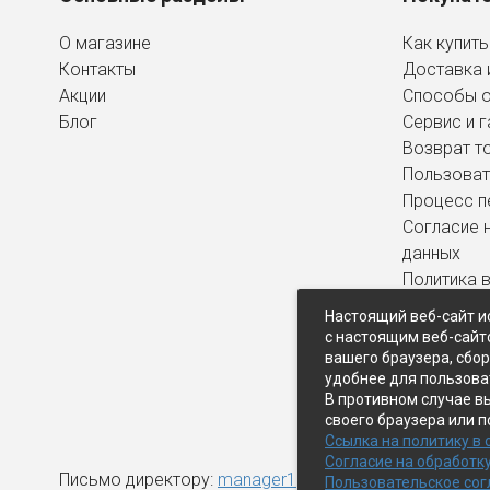
О магазине
Как купить
Контакты
Доставка 
Акции
Способы 
Блог
Сервис и г
Возврат т
Пользоват
Процесс п
Согласие 
данных
Политика 
персональ
Настоящий веб-сайт и
с настоящим веб-сайт
вашего браузера, сбо
удобнее для пользова
В противном случае в
своего браузера или п
Ссылка на политику в
Согласие на обработк
Письмо директору:
manager1@expopk.ru
Пользовательское со