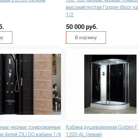
высокий пустая Голден Фрог к
1/2
б.
50 000 руб.
ну
В корзину
рные черные тонированные
Кабина душеваялевая Golden F
ая Антей ZILI DO кабина 1/4
120S-AL (левая)