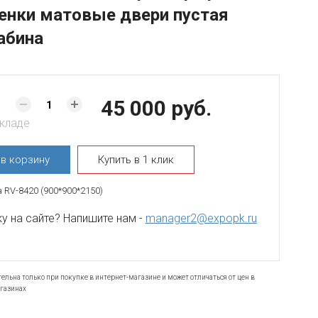
енки матовые двери пустая
абина
45 000 руб.
складе
ь
в корзину
Купить в 1 клик
 RV-8420 (900*900*2150)
 на сайте? Напишите нам -
manager2@expopk.ru
ельна только при покупке в интернет-магазине и может отличаться от цен в
газинах