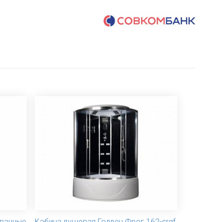
ованные
Кабина душевая Голден Фрог 162-srgf