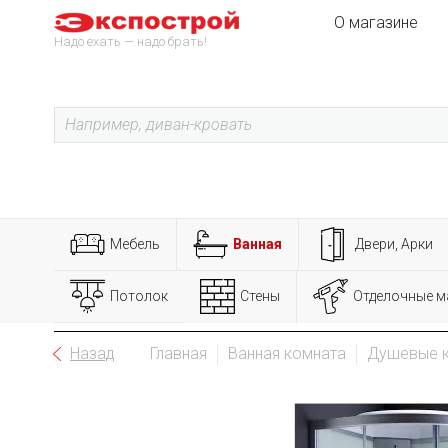
О магазине
Надо ехать — надо брать!
Мебель
Ванная
Двери, Арки
Потолок
Стены
Отделочные м
Назад
Главная
Ванная комната
Душевые 