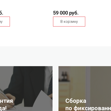
б.
59 000 руб.
ну
В корзину
антия
Сборка
да!
по фиксированн