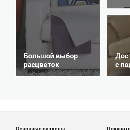
Большой выбор
Дос
расцветок
с п
Основные разделы
Покупат