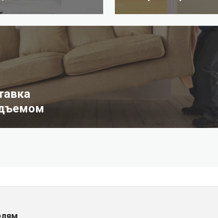
тавка
одъемом
елям