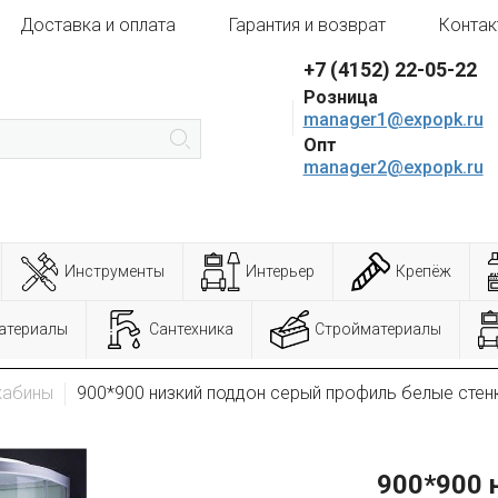
Доставка и оплата
Гарантия и возврат
Контак
+7 (4152) 22-05-22
Розница
manager1@expopk.ru
Опт
manager2@expopk.ru
Инструменты
Интерьер
Крепёж
атериалы
Сантехника
Стройматериалы
кабины
900*900 низкий поддон серый профиль белые стен
900*900 