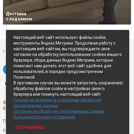
Доставка
с подъемом
Настоящий веб-сайт использует файлы cookie,
инструменты Яндекс.Метрики. Продолжая работу с
настоящим веб-сайтом, вы подтверждаете свое
г. Петропавловск-Камчатский,
ул Восточное-шоссе, д.5
согласие на обработку/использование cookies вашего
браузера, сбора данных Яндекс.Метрики, которые
помогают нам делать этот веб-сайт удобнее для
пользователей, в порядке предусмотренном
Политикой.
В противном случае вы можете запретить сохранение/
обработку файлов cookie в настройках своего
браузера или покинуть настоящий веб-сайт.
Ссылка на политику в отношении обработки
© Экспострой, 2026 г.
персональных данных
Все права защищены
Согласие на обработку персональных данных
Пользовательское соглашение
Письмо директору:
manager1@expopk.ru
СОГЛАШАЮСЬ
Разработка сайта —
студия ROImaster