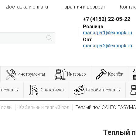
Доставка и оплата
Гарантия и возврат
Контак
+7 (4152) 22-05-22
Розница
manager1@expopk.ru
Опт
manager2@expopk.ru
Инструменты
Интерьер
Крепёж
атериалы
Сантехника
Стройматериалы
 полы
Кабельный теплый пол
Теплый пол CALEO EASYMA
Теплый п