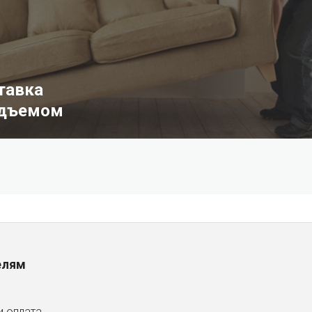
тавка
одъемом
елям
и оплата