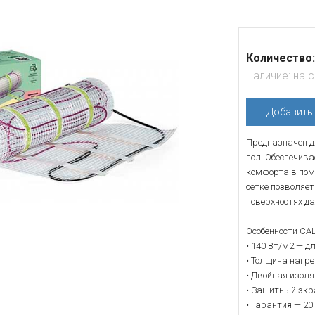
Количество:
Наличие:
на 
Добавит
Предназначен д
пол. Обеспечива
комфорта в пом
сетке позволяе
поверхностях д
Особенности CA
• 140 Вт/м2 — д
• Толщина нагре
• Двойная изол
• Защитный экр
• Гарантия — 20 