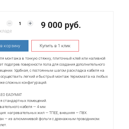
9 000 руб.
складе
ь
в корзину
Купить в 1 клик
ля монтажа в тонкую стяжку, плиточный клей или наливной
ет подогрев поверхности пола для создания дополнительного
ещении. Удобная, с постоянным шагом раскладка кабеля на
т осуществить легкий и быстрый монтаж термомата на любых
аже сложных конфигураций.
LEO EASYMAT
ля стандартных помещений.
вательного кабеля — 4 мм.
яция: нагревательных жил — ТПЕЕ, внешняя — ПВХ.
ан — из алюминиевой фольги с дренажным проводником.
лет.