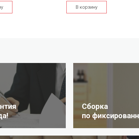
ну
В корзину
антия
Сборка
да!
по фиксированн