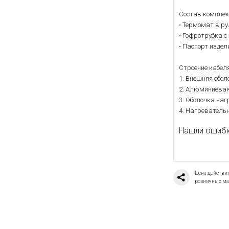
Состав комплек
• Термомат в ру
• Гофротрубка с
• Паспорт издел
Строение кабел
1. Внешняя обол
2. Алюминиевая
3. Оболочка наг
4. Нагреватель
Нашли ошибку
Цена действит
розничных ма