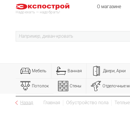
О магазине
Надо ехать — надо брать!
Мебель
Ванная
Двери, Арки
Потолок
Стены
Отделочные м
Назад
Главная
Обустройство пола
Теплые