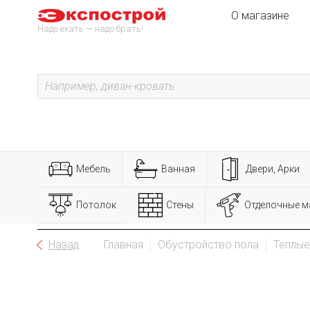
О магазине
Надо ехать — надо брать!
Мебель
Ванная
Двери, Арки
Потолок
Стены
Отделочные м
Назад
Главная
Обустройство пола
Теплые