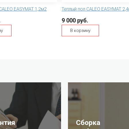
 CALEO EASYMAT 1,2м2
Теплый пол CALEO EASYMAT 2,
.
9 000 руб.
ну
В корзину
антия
Сборка