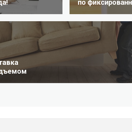
да!
по фиксированн
тавка
одъемом