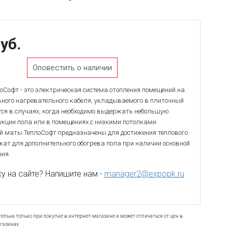
уб.
Оповестить о наличии
оСофт - это электрическая система отопления помещений на
ьного нагревательного кабеля, укладываемого в плиточный
тся в случаях, когда необходимо выдержать небольшую
укции пола или в помещениях с низкими потолками.
 маты ТеплоСофт предназначены для достижения теплового
ат для дополнительного обогрева пола при наличии основной
ия.
 на сайте? Напишите нам -
manager2@expopk.ru
ельна только при покупке в интернет-магазине и может отличаться от цен в
газинах