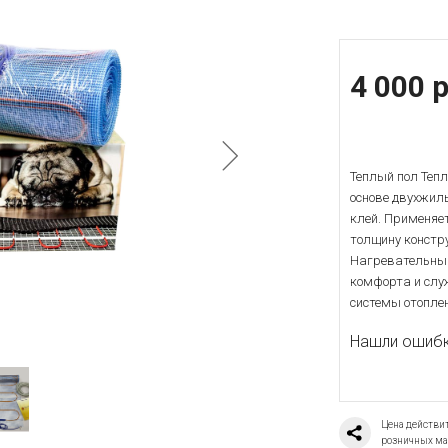
4 000 р
Теплый пол Тепл
основе двухжил
клей. Применяе
толщину констр
Нагревательный
комфорта и служ
системы отоплен
Нашли ошибку
Цена действит
розничных ма