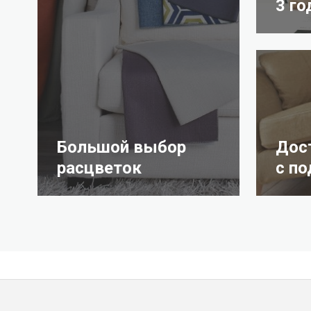
3 го
Большой выбор
Дос
расцветок
с п