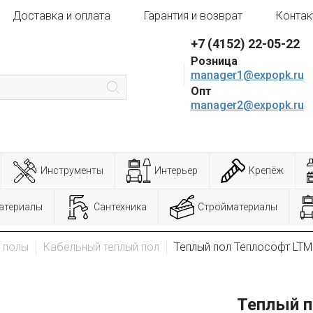
Доставка и оплата
Гарантия и возврат
Контак
+7 (4152) 22-05-22
Розница
manager1@expopk.ru
Опт
manager2@expopk.ru
Инструменты
Интерьер
Крепёж
атериалы
Сантехника
Стройматериалы
 полы
Кабельный теплый пол
Теплый пол Теплософт LTM
Теплый п