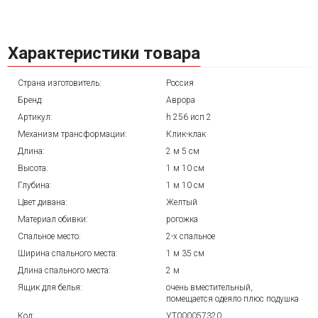
Характеристики товара
Страна изготовитель:
Россия
Бренд:
Аврора
Артикул:
h 256 исп 2
Механизм трансформации:
Клик-клак
Длина:
2 м 5 см
Высота:
1 м 10 см
Глубина:
1 м 10 см
Цвет дивана:
Желтый
Материал обивки:
рогожка
Спальное место:
2-х спальное
Ширина спального места:
1 м 35 см
Длина спального места:
2 м
Ящик для белья:
очень вместительный,
помещается одеяло плюс подушка
Код:
УТ000057320