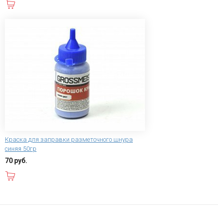
В корзину
Краска для заправки разметочного шнура
синяя 50гр
70 руб.
В корзину