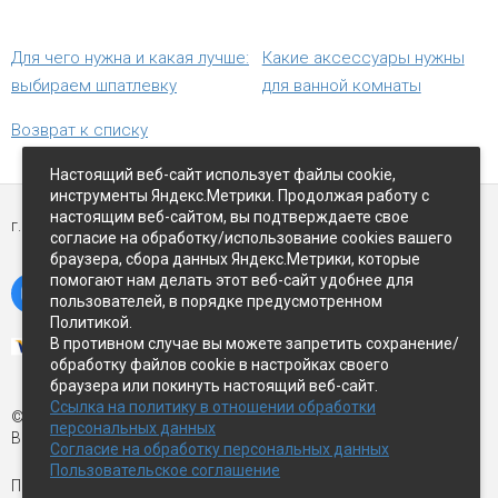
Для чего нужна и какая лучше:
Какие аксессуары нужны
выбираем шпатлевку
для ванной комнаты
Возврат к списку
Настоящий веб-сайт использует файлы cookie,
инструменты Яндекс.Метрики. Продолжая работу с
настоящим веб-сайтом, вы подтверждаете свое
г. Петропавловск-Камчатский,
ул Восточное-шоссе, д.5
согласие на обработку/использование cookies вашего
браузера, сбора данных Яндекс.Метрики, которые
помогают нам делать этот веб-сайт удобнее для
пользователей, в порядке предусмотренном
Политикой.
В противном случае вы можете запретить сохранение/
обработку файлов cookie в настройках своего
браузера или покинуть настоящий веб-сайт.
Ссылка на политику в отношении обработки
© Экспострой, 2026 г.
персональных данных
Все права защищены
Согласие на обработку персональных данных
Пользовательское соглашение
Письмо директору:
manager1@expopk.ru