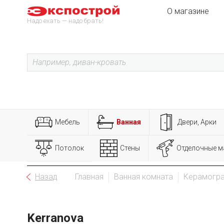
О магазине
Надо ехать — надо брать!
Мебель
Ванная
Двери, Арки
Потолок
Стены
Отделочные м
Назад
Главная
Ванная комната
Керамогра
Kerranova