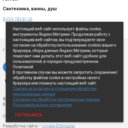
Сантехника, ванны, душ
8-924-783-81-36
Настоящий веб-сайт использует файлы cookie,
инструменты Яндекс.Метрики. Продолжая работу с
настоящим веб-сайтом, вы подтверждаете свое
согласие на обработку/использование cookies вашего
г. Петропавловск-Камчатский,
ул Восточное-шоссе, д.5
браузера, сбора данных Яндекс.Метрики, которые
помогают нам делать этот веб-сайт удобнее для
пользователей, в порядке предусмотренном
Политикой.
В противном случае вы можете запретить сохранение/
обработку файлов cookie в настройках своего
браузера или покинуть настоящий веб-сайт.
Ссылка на политику в отношении обработки
персональных данных
© Экспострой, 2026 г.
Согласие на обработку персональных данных
Все права защищены
Пользовательское соглашение
СОГЛАШАЮСЬ
Письмо директору:
manager1@expopk.ru
Разработка сайта —
студия ROImaster